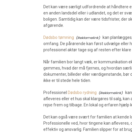
Det kan være særligt udfordrende at håndtere et
en anden landsdel eller i udlandet, og det er sv
boligen. Samtidig kan der være tidsfrister, der s
afgørende.
Dødsbo tømning
kan planlægges, 
omfang. De pårørende kan først udvælge eller he
professionel aktør tage sig af resten efter klare
Når familien bor langt væk, er kommunikation eks
gemmes, hvad der må fjernes, og hvordan særlig
dokumenter, billeder eller værdigenstande, bør d
ikke er til stede hele tiden.
Professionel
Dødsbo rydning
kan 
afleveres eller et hus skal klargøres til salg, kan
rejse frem og tilbage. En lokal og erfaren hjælp ka
Det kan også være svært for familien at kende l
Professionelle ved, hvor tingene kan afleveres,
effektiv og ansvarlig. Familien slipper for at bru