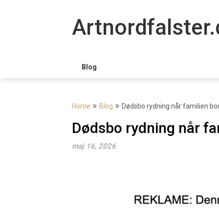
Skip
to
Artnordfalster.
content
Blog
Home
Blog
Dødsbo rydning når familien bo
Dødsbo rydning når fa
maj 16, 2026