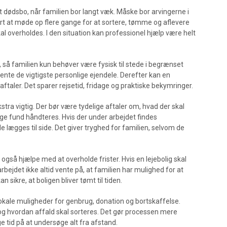
 dødsbo, når familien bor langt væk. Måske bor arvingerne i
ært at møde op flere gange for at sortere, tømme og aflevere
kal overholdes. I den situation kan professionel hjælp være helt
så familien kun behøver være fysisk til stede i begrænset
nte de vigtigste personlige ejendele. Derefter kan en
 aftaler. Det sparer rejsetid, fridage og praktiske bekymringer.
tra vigtig. Der bør være tydelige aftaler om, hvad der skal
e fund håndteres. Hvis der under arbejdet findes
e lægges til side. Det giver tryghed for familien, selvom de
også hjælpe med at overholde frister. Hvis en lejebolig skal
 arbejdet ikke altid vente på, at familien har mulighed for at
n sikre, at boligen bliver tømt til tiden.
okale muligheder for genbrug, donation og bortskaffelse.
 og hvordan affald skal sorteres. Det gør processen mere
ge tid på at undersøge alt fra afstand.