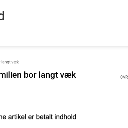
dk
r langt væk
milien bor langt væk
CVR