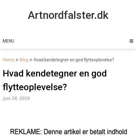
Skip
to
Artnordfalster.dk
content
MENU
Home
Blog
Hvad kendetegner en god flytteoplevelse?
Hvad kendetegner en god
flytteoplevelse?
juni 28, 2026