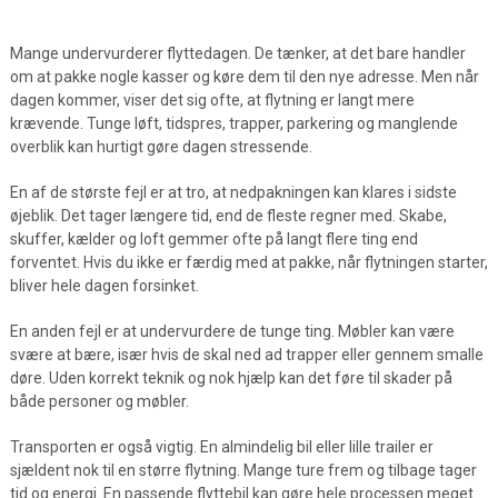
Mange undervurderer flyttedagen. De tænker, at det bare handler
om at pakke nogle kasser og køre dem til den nye adresse. Men når
dagen kommer, viser det sig ofte, at flytning er langt mere
krævende. Tunge løft, tidspres, trapper, parkering og manglende
overblik kan hurtigt gøre dagen stressende.
En af de største fejl er at tro, at nedpakningen kan klares i sidste
øjeblik. Det tager længere tid, end de fleste regner med. Skabe,
skuffer, kælder og loft gemmer ofte på langt flere ting end
forventet. Hvis du ikke er færdig med at pakke, når flytningen starter,
bliver hele dagen forsinket.
En anden fejl er at undervurdere de tunge ting. Møbler kan være
svære at bære, især hvis de skal ned ad trapper eller gennem smalle
døre. Uden korrekt teknik og nok hjælp kan det føre til skader på
både personer og møbler.
Transporten er også vigtig. En almindelig bil eller lille trailer er
sjældent nok til en større flytning. Mange ture frem og tilbage tager
tid og energi. En passende flyttebil kan gøre hele processen meget