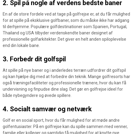
2. Spil på nogle af verdens bedste baner
En af de store fordele ved at tage på golfrejse er, at du får mulighed
for at spille på eksklusive golfbaner, som du måske ikke har adgang
til derhjemme. Populære golfdestinationer som Spanien, Portugal,
Thailand og USA tilbyder verdenskendte baner designet af
professionelle golfarkitekter. Det giver en helt anden spiloplevelse
end din lokale bane.
3. Forbedr dit golfspil
At spille på nye baner og i anderledes terræn udfordrer dit golfspil
og kan hjælpe dig med at forbedre din teknik. Mange golfresorts har
også træningsfaciliteter og professionelle trænere, hvor du kan få
undervisning og finpudse dine slag. Det gør en golfrejse ideel for
både nybegyndere og øvede spillere.
4. Socialt samvær og netværk
Golf er en social sport, hvor du får mulighed for at møde andre
golfentusiaster. På en golfrejse kan du spille sammen med venner,
familie eller kolleger og samtidig få mulighed for at knytte nye