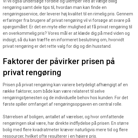
Vi vil også undersøge fordele og ulemper ved at vælge billig
rengøring samt dele tips til, hvordan man kan finde en
rengøringsservice, der leverer høj kvalitet til en rimelig pris. Gennem
erfaringer fra brugere af privat rengøring vil vi forsøge at svare på
spørgsmålet: Er det en myte eller mulighed at få privat rengøring til
en overkommelig pris? Vores mål er at klæde dig på med viden og
indsigt, så du kan træffe en informeret beslutning om, hvorvidt
privat rengøring er det rette valg for dig og din husstand.
Faktorer der påvirker prisen på
privat rengøring
Prisen på privat rengøring kan variere betydeligt afhængigt af en
række faktorer, som både kan være relateret til selve
rengøringstjenesten og de individuelle behov hos kunden. For det
første spiller omfanget af rengøringsopgaven en central rolle.
Størrelsen af boligen, antallet af værelser, og hvor omfattende
rengøringen skal være, har direkte indflydelse på prisen. En større
bolig med flere kvadratmeter kræver naturligvis mere tid og flere
ressourcer, hvilket ofte resulterer i en højere pris.