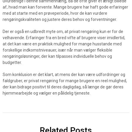
uvurderlige i denne sammenhæng, da de ofte giver et ærligt billede
af, hvad man kan forvente. Mange brugere har haft gode erfaringer
med at starte med en prøveperiode, hvor de kan vurdere
rengøringskvaliteten og justere deres behov og forventninger.
Der er også en udbredt myte om, at privat rengøring kun er for de
velhavende. Erfaringer fra en bred vifte af brugere viser imidlertid,
at det kan være en praktisk mulighed for mange husstande med
forskellige indkomstniveauer, især når man vælger fleksible
rengøringsløsninger, der kan tilpasses individuelle behov og
budgetter.
Som konklusion er det klart, at mens der kan være udfordringer og
faldgruber, er privat rengøring for mange brugere en reel mulighed,
der kan bidrage positivt til deres dagligdag, så længe de gør deres
hjemmearbejde og vælger en pålidelig tjeneste.
Related Posts