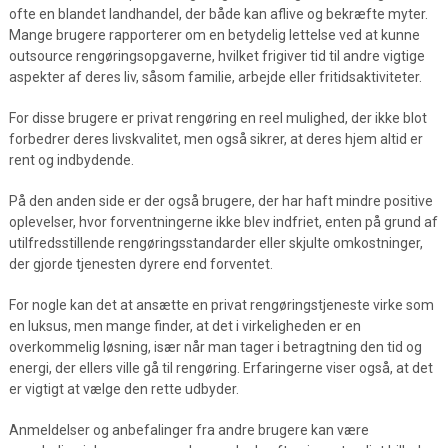
ofte en blandet landhandel, der både kan aflive og bekræfte myter.
Mange brugere rapporterer om en betydelig lettelse ved at kunne
outsource rengøringsopgaverne, hvilket frigiver tid til andre vigtige
aspekter af deres liv, såsom familie, arbejde eller fritidsaktiviteter.
For disse brugere er privat rengøring en reel mulighed, der ikke blot
forbedrer deres livskvalitet, men også sikrer, at deres hjem altid er
rent og indbydende.
På den anden side er der også brugere, der har haft mindre positive
oplevelser, hvor forventningerne ikke blev indfriet, enten på grund af
utilfredsstillende rengøringsstandarder eller skjulte omkostninger,
der gjorde tjenesten dyrere end forventet.
For nogle kan det at ansætte en privat rengøringstjeneste virke som
en luksus, men mange finder, at det i virkeligheden er en
overkommelig løsning, især når man tager i betragtning den tid og
energi, der ellers ville gå til rengøring. Erfaringerne viser også, at det
er vigtigt at vælge den rette udbyder.
Anmeldelser og anbefalinger fra andre brugere kan være