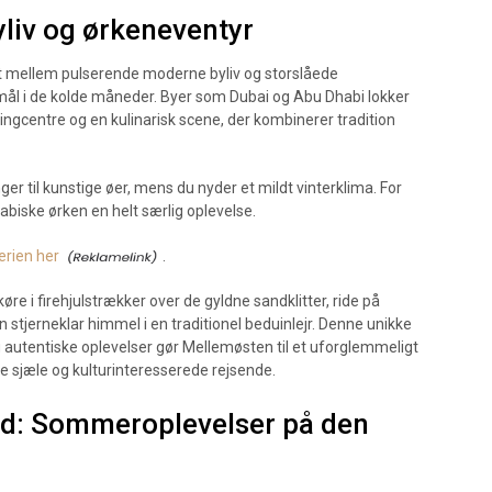
liv og ørkeneventyr
t mellem pulserende moderne byliv og storslåede
semål i de kolde måneder. Byer som Dubai og Abu Dhabi lokker
ingcentre og en kulinarisk scene, der kombinerer tradition
er til kunstige øer, mens du nyder et mildt vinterklima. For
abiske ørken en helt særlig oplevelse.
erien her
.
e i firehjulstrækker over de gyldne sandklitter, ride på
 stjerneklar himmel i en traditionel beduinlejr. Denne unikke
tentiske oplevelser gør Mellemøsten til et uforglemmeligt
ne sjæle og kulturinteresserede rejsende.
nd: Sommeroplevelser på den