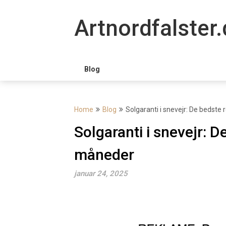
Skip
to
Artnordfalster.
content
Blog
Home
Blog
Solgaranti i snevejr: De bedste
Solgaranti i snevejr: D
måneder
januar 24, 2025