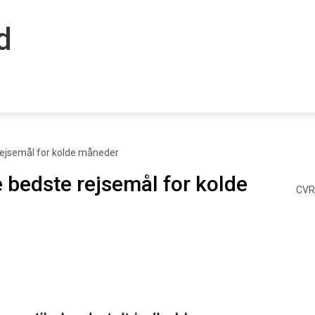
dk
 rejsemål for kolde måneder
e bedste rejsemål for kolde
CVR