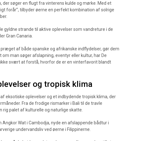
, der søger en flugt fra vinterens kulde og mørke. Med et
igt forår”, tilbyder øerne en perfekt kombination af solrige
ber.
 gyldne strande til aktive oplevelser som vandreture i de
ler Gran Canaria.
er præget af både spanske og afrikanske indflydelser, gør dem
t om man søger afslapning, eventyr eller kultur, har De
kke svært at forstå, hvorfor de er en vinterfavorit blandt
levelser og tropisk klima
f eksotiske oplevelser og et indbydende tropisk klima, der
ermåneder. Fra de frodige rismarker i Bali til de travle
ig palet af kulturelle og naturlige skatte.
 Angkor Wat i Cambodja, nyde en afslappende bådtur i
rverige undervandsliv ved øerne i Filippinerne.