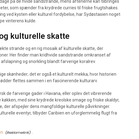
 dage på de hvide sandstrande, mens aftenerne kan tilbringes
ter, som spænder fra krydrede curries til friske frugtshakes.
ng ved kysten eller kulturel fordybelse, har Sydøstasien noget
ppe vinterens kulde.
og kulturelle skatte
kte strande og en rig mosaik af kulturelle skatte, der
oner. Her finder man kridhvide sandstrande omkranset af
l afslapning og snorkling blandt farverige koralrev.
ge skønheder; det er også et kulturelt mekka, hvor historien
 rødder flettes sammen i en fascinerende kulturarv.
sk de farverige gader i Havana, eller oplev det vibrerende
ke køkken, med sine krydrede kreolske smage og friske skaldyr,
e, der afspejler dens mangfoldige kulturelle påvirkninger.
turelle eventyr, tilbyder Caribien en uforglemmelig flugt fra
en
.