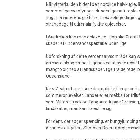
Når vinterkulden bider i den nordlige halvkugle,
sommerlige eventyr og vidunderlige naturoplevel
flugt fra vinterens gråtoner med solrige dage og
stranddage til adrenalinfyldte oplevelser.
I Australien kan man opleve det ikoniske Great Bar
skaber et undervandsspektakel uden lige.
Udforskning af dette verdensarvsområde kan v
en mere tilbagelænet tilgang ved at nyde udsigt
mangfoldighed af landskaber, lige fra de røde, b
Queensland.
New Zealand, med sine dramatiske bjerge og krys
sommeroplevelser. Landet er et mekka for frilu
som Milford Track og Tongariro Alpine Crossin
landskaber, man kan forestille sig.
For dem, der søger spænding, er bungyjumping 
de snævre kløfter i Shotover River uforglemmeli