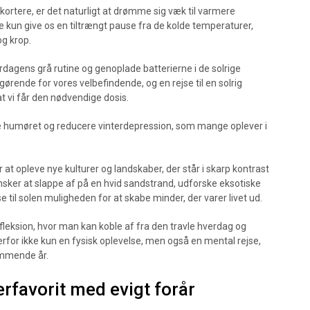
 kortere, er det naturligt at drømme sig væk til varmere
 kun give os en tiltrængt pause fra de kolde temperaturer,
og krop.
dagens grå rutine og genoplade batterierne i de solrige
fgørende for vores velbefindende, og en rejse til en solrig
t vi får den nødvendige dosis.
e humøret og reducere vinterdepression, som mange oplever i
 at opleve nye kulturer og landskaber, der står i skarp kontrast
sker at slappe af på en hvid sandstrand, udforske eksotiske
jse til solen muligheden for at skabe minder, der varer livet ud.
efleksion, hvor man kan koble af fra den travle hverdag og
erfor ikke kun en fysisk oplevelse, men også en mental rejse,
kommende år.
erfavorit med evigt forår