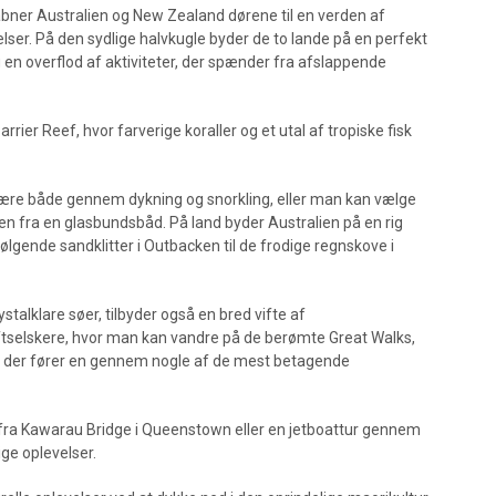
 åbner Australien og New Zealand dørene til en verden af
ser. På den sydlige halvkugle byder de to lande på en perfekt
 en overflod af aktiviteter, der spænder fra afslappende
rier Reef, hvor farverige koraller og et utal af tropiske fisk
ære både gennem dykning og snorkling, eller man kan vælge
en fra en glasbundsbåd. På land byder Australien på en rig
ølgende sandklitter i Outbacken til de frodige regnskove i
talklare søer, tilbyder også en bred vifte af
ftselskere, hvor man kan vandre på de berømte Great Walks,
g, der fører en gennem nogle af de mest betagende
fra Kawarau Bridge i Queenstown eller en jetboattur gennem
ge oplevelser.