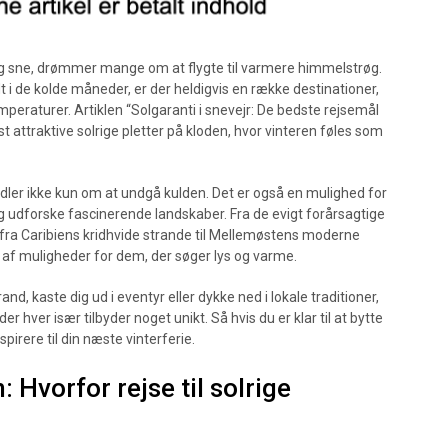
 og sne, drømmer mange om at flygte til varmere himmelstrøg.
 i de kolde måneder, er der heldigvis en række destinationer,
peraturer. Artiklen “Solgaranti i snevejr: De bedste rejsemål
t attraktive solrige pletter på kloden, hvor vinteren føles som
andler ikke kun om at undgå kulden. Det er også en mulighed for
og udforske fascinerende landskaber. Fra de evigt forårsagtige
, fra Caribiens kridhvide strande til Mellemøstens moderne
 af muligheder for dem, der søger lys og varme.
d, kaste dig ud i eventyr eller dykke ned i lokale traditioner,
r hver især tilbyder noget unikt. Så hvis du er klar til at bytte
pirere til din næste vinterferie.
 Hvorfor rejse til solrige