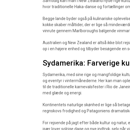
Samtidig kan man i New Zealand nyde rige kultur
hvor traditionelle Haka-danse og fortællinger o
Begge lande byder også på kulinariske oplevelser
kokke skaber måltider, der er lige så mindeværd
vinrute gennem Marlboroughs bølgende vinmark
Australien og New Zealand er altså ikke blot rej
op i en højere enhed og tilbyder besøgende en 
Sydamerika: Farverige ku
Sydamerika, med sine rige og mangfoldige kultu
og eventyr i vintermånederne. Her kan man ople
til de traditionelle karnevalsfester i Rio de Jan
med glæde og energi.
Kontinentets naturlige skønhed er lige så be
regnskovs frodighed og Patagoniens dramatiske 
For rejsende på jagt efter både kultur og natur,
især lover solrige dage og nye indtryk, selv når