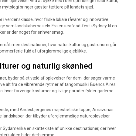
elle oplevelser ved at dykke ned i den oprindelige maorikultur,
m mytologi bringer gæster tættere på landets sjæl.
 i verdensklasse, hvor friske lokale råvarer og innovative
ige som landskaberne selv. Fra en seafood-fest i Sydney til en
er er der noget for enhver smag.
semål, men destinationer, hvor natur, kultur og gastronomi går
sommerferie fuld af uforglemmelige øjeblikke.
lturer og naturlig skønhed
rer, byder på et væld af oplevelser for dem, der søger varme
ve alt fra de vibrerende rytmer af tangomusik i Buenos Aires
eiro, hvor farverige kostumer og livlige parader fylder gaderne
tagende, med Andesbjergenes majestætiske toppe, Amazonas
landskaber, der tilbyder uforglemmelige naturoplevelser.
 er Sydamerika en skattekiste af unikke destinationer, der hver
 vinterkulden bider derhjemme.