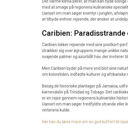
Det varme klima sikrer, at man kan nyde solrige
med at smage på regionens kulinariske specialite
Uanset om man søger eventyr i junglen, afslapni
at tilbyde enhver rejsende, der ønsker at undsli
Caribien: Paradisstrande 
Caribien lokker rejsende med sine postkort-perfe
strækker sig over øgruppens mange unikke nati
svajende palmer og azurblåt hav, der inviterer ti
Men Caribien byder på mere end blot sine naturli
om kolonitiden, indfødte kulturer og afrikanske
Besøg de historiske plantager på Jamaica, udfor
karnevalsliv på Trinidad og Tobago. Det caribis
er en rejse gennem regionens kulinariske histori
Uanset om man søger fredfyldte strande eller kul
vinterens kulde.
Her kan du læse mere om en god kuffert til rejs