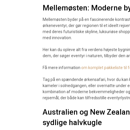
Mellemøsten: Moderne by
Mellemøsten byder på en fascinerende kontras
ørkeneventyr, der gør regionen til et ideelt rej
med deres futuristiske skyline, luksuriøse shopp
med innovation.
Her kan du opleve alt fra verdens højeste bygning
dem, der søger eventyr i naturen, tilbyder den ar
Få mere information
om komplet pakkeliste til f
Tag på en spændende ørkensafari, hvor du kan kør
kameler i solnedgangen, eller overnatte under en
kombination af moderne bekvemmeligheder og au
rejsemål, der både kan tilfredsstille eventyrlyst
Australien og New Zeala
sydlige halvkugle