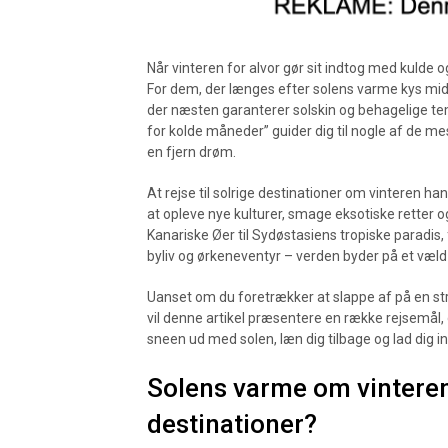
Når vinteren for alvor gør sit indtog med kulde
For dem, der længes efter solens varme kys midt
der næsten garanterer solskin og behagelige tem
for kolde måneder” guider dig til nogle af de mes
en fjern drøm.
At rejse til solrige destinationer om vinteren h
at opleve nye kulturer, smage eksotiske retter 
Kanariske Øer til Sydøstasiens tropiske paradis
byliv og ørkeneventyr – verden byder på et væld
Uanset om du foretrækker at slappe af på en stran
vil denne artikel præsentere en række rejsemål, de
sneen ud med solen, læn dig tilbage og lad dig ins
Solens varme om vinteren:
destinationer?