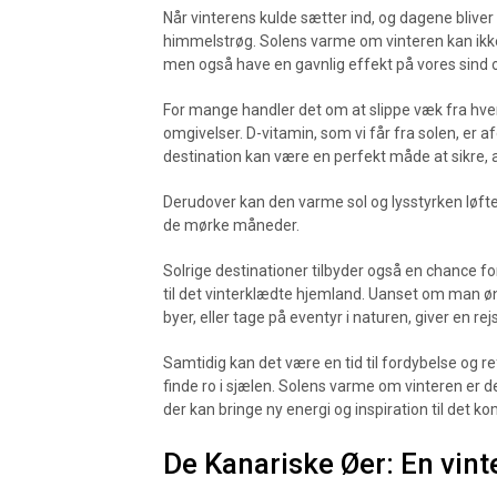
Når vinterens kulde sætter ind, og dagene bliver
himmelstrøg. Solens varme om vinteren kan ikke
men også have en gavnlig effekt på vores sind 
For mange handler det om at slippe væk fra hver
omgivelser. D-vitamin, som vi får fra solen, er a
destination kan være en perfekt måde at sikre, a
Derudover kan den varme sol og lysstyrken løft
de mørke måneder.
Solrige destinationer tilbyder også en chance for
til det vinterklædte hjemland. Uanset om man øn
byer, eller tage på eventyr i naturen, giver en re
Samtidig kan det være en tid til fordybelse og r
finde ro i sjælen. Solens varme om vinteren er d
der kan bringe ny energi og inspiration til det 
De Kanariske Øer: En vint