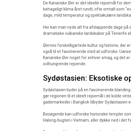
De Kanariske Øer er det ideelle rejsemål for dem
behageligt klima året rundt, ofte omtalt som “ev
dage, mild temperatur og spektakulære landska
Her kan man nyde alt fra afslappende dage på de
dramatiske vulkanske landskaber på Tenerife el
Øernes forskelligartede kultur og historie, der 
også til et fascinerende sted at udforske. Uanse
Kanariske Øer noget for enhver smag, og det er i
solhungrende rejsende.
Sydøstasien: Eksotiske op
Sydøstasien byder på en fascinerende blanding a
gør regionen til et ideelt rejsemål i de kolde vint
gademarkeder i Bangkok tilbyder Sydøstasien en r
Besøgende kan udforske historiske templer som
Halong-bugten i Vietnam, eller dykke ned i det fa