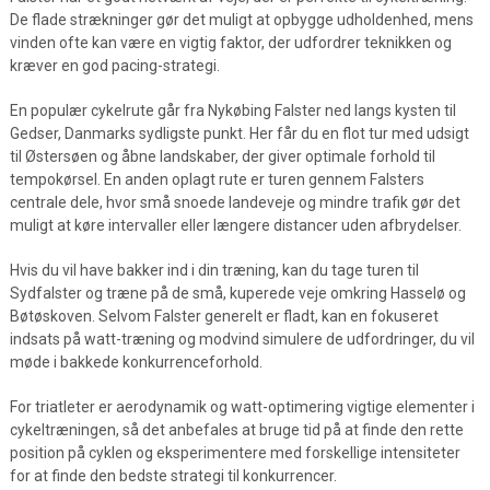
De flade strækninger gør det muligt at opbygge udholdenhed, mens
vinden ofte kan være en vigtig faktor, der udfordrer teknikken og
kræver en god pacing-strategi.
En populær cykelrute går fra Nykøbing Falster ned langs kysten til
Gedser, Danmarks sydligste punkt. Her får du en flot tur med udsigt
til Østersøen og åbne landskaber, der giver optimale forhold til
tempokørsel. En anden oplagt rute er turen gennem Falsters
centrale dele, hvor små snoede landeveje og mindre trafik gør det
muligt at køre intervaller eller længere distancer uden afbrydelser.
Hvis du vil have bakker ind i din træning, kan du tage turen til
Sydfalster og træne på de små, kuperede veje omkring Hasselø og
Bøtøskoven. Selvom Falster generelt er fladt, kan en fokuseret
indsats på watt-træning og modvind simulere de udfordringer, du vil
møde i bakkede konkurrenceforhold.
For triatleter er aerodynamik og watt-optimering vigtige elementer i
cykeltræningen, så det anbefales at bruge tid på at finde den rette
position på cyklen og eksperimentere med forskellige intensiteter
for at finde den bedste strategi til konkurrencer.