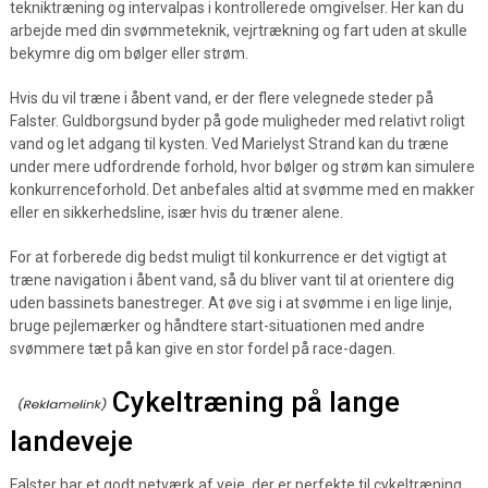
tekniktræning og intervalpas i kontrollerede omgivelser. Her kan du
arbejde med din svømmeteknik, vejrtrækning og fart uden at skulle
bekymre dig om bølger eller strøm.
Hvis du vil træne i åbent vand, er der flere velegnede steder på
Falster. Guldborgsund byder på gode muligheder med relativt roligt
vand og let adgang til kysten. Ved Marielyst Strand kan du træne
under mere udfordrende forhold, hvor bølger og strøm kan simulere
konkurrenceforhold. Det anbefales altid at svømme med en makker
eller en sikkerhedsline, især hvis du træner alene.
For at forberede dig bedst muligt til konkurrence er det vigtigt at
træne navigation i åbent vand, så du bliver vant til at orientere dig
uden bassinets banestreger. At øve sig i at svømme i en lige linje,
bruge pejlemærker og håndtere start-situationen med andre
svømmere tæt på kan give en stor fordel på race-dagen.
Cykeltræning på lange
landeveje
Falster har et godt netværk af veje, der er perfekte til cykeltræning.