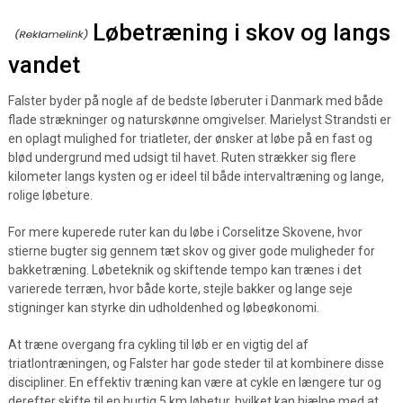
Løbetræning i skov og langs
vandet
Falster byder på nogle af de bedste løberuter i Danmark med både
flade strækninger og naturskønne omgivelser. Marielyst Strandsti er
en oplagt mulighed for triatleter, der ønsker at løbe på en fast og
blød undergrund med udsigt til havet. Ruten strækker sig flere
kilometer langs kysten og er ideel til både intervaltræning og lange,
rolige løbeture.
For mere kuperede ruter kan du løbe i Corselitze Skovene, hvor
stierne bugter sig gennem tæt skov og giver gode muligheder for
bakketræning. Løbeteknik og skiftende tempo kan trænes i det
varierede terræn, hvor både korte, stejle bakker og lange seje
stigninger kan styrke din udholdenhed og løbeøkonomi.
At træne overgang fra cykling til løb er en vigtig del af
triatlontræningen, og Falster har gode steder til at kombinere disse
discipliner. En effektiv træning kan være at cykle en længere tur og
derefter skifte til en hurtig 5 km løbetur, hvilket kan hjælpe med at