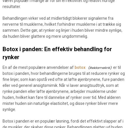
været populær i mange år for sin effektivitet og relativt hurtige
resultater.
Behandlingen virker ved at midlertidigt blokerer signalerne fra
nerverne til musklerne, hvilket forhindrer musklerne i at trække sig
sammen. Dette gør, at rynker og linjer i huden bliver mindre synlige,
da huden bliver glattere og mere ungdommelig.
Botox i panden: En effektiv behandling for
rynker
En af de mest populære anvendelser af
botox
er til
botox i panden, hvor behandlingerne bruges til at reducere rynker og
fine linjer, som kan opstå ved ofte at løfte øjenbrynene, fure panden
eller ved generel ansigtsmimik. Når vi laver ansigtsudtryk, som at
rynke panden eller løfte øjenbrynene, arbejder musklerne under
huden, hvilket kan føre til dannelse af rynker over tid. Med alderen
mister huden sin naturlige elasticitet, og disse rynker bliver mere
synlige.
Botox i panden er en populær løsning, fordi det effektivt slapper af i
de muskler, der skaber disse rynker. Behandlingen glatter ud huden