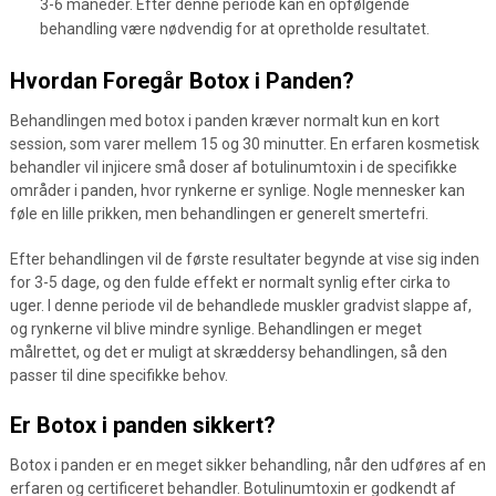
3-6 måneder. Efter denne periode kan en opfølgende
behandling være nødvendig for at opretholde resultatet.
Hvordan Foregår Botox i Panden?
Behandlingen med botox i panden kræver normalt kun en kort
session, som varer mellem 15 og 30 minutter. En erfaren kosmetisk
behandler vil injicere små doser af botulinumtoxin i de specifikke
områder i panden, hvor rynkerne er synlige. Nogle mennesker kan
føle en lille prikken, men behandlingen er generelt smertefri.
Efter behandlingen vil de første resultater begynde at vise sig inden
for 3-5 dage, og den fulde effekt er normalt synlig efter cirka to
uger. I denne periode vil de behandlede muskler gradvist slappe af,
og rynkerne vil blive mindre synlige. Behandlingen er meget
målrettet, og det er muligt at skræddersy behandlingen, så den
passer til dine specifikke behov.
Er Botox i panden sikkert?
Botox i panden er en meget sikker behandling, når den udføres af en
erfaren og certificeret behandler. Botulinumtoxin er godkendt af