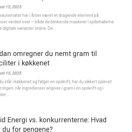
st 15, 2025
leautomater har i årtier været et dragende element på
noer verden over – både de blinkende maskiner i spillehallerne
 digitale varianter online. De...
dan omregner du nemt gram til
ciliter i køkkenet
st 15, 2025
du står i køkkenet og følger en opskrift, har du sikkert oplevet
irringen, når ingredienser angives i gram i én opskrift og i
ter...
tid Energi vs. konkurrenterne: Hvad
r du for pengene?