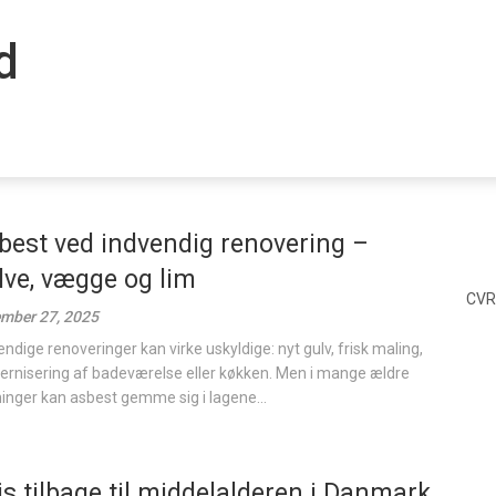
dk
best ved indvendig renovering –
lve, vægge og lim
CVR
mber 27, 2025
endige renoveringer kan virke uskyldige: nyt gulv, frisk maling,
rnisering af badeværelse eller køkken. Men i mange ældre
inger kan asbest gemme sig i lagene...
js tilbage til middelalderen i Danmark