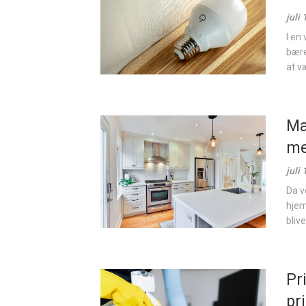
juli
I en
bære
at væ
Ma
me
juli
Da v
hjem
blive
Pr
pr