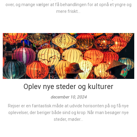
over, og mange vælger at få behandlingen for at opnå et yngre og
mere friskt...
Oplev nye steder og kulturer
december 10, 2024
Rejser er en fantastisk måde at udvide horisonten på og få nye
oplevelser, der beriger både sind og krop. Når man besøger nye
steder, møder...