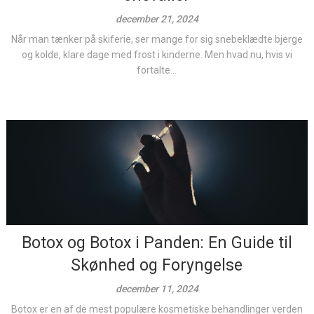
december 21, 2024
Når man tænker på skiferie, ser mange for sig snebeklædte bjerge
og kolde, klare dage med frost i kinderne. Men hvad nu, hvis vi
fortalte...
Botox og Botox i Panden: En Guide til
Skønhed og Foryngelse
december 11, 2024
Botox er en af de mest populære kosmetiske behandlinger verden