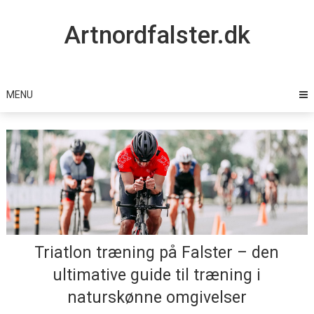
Skip
to
Artnordfalster.dk
content
MENU
Triatlon træning på Falster – den
ultimative guide til træning i
naturskønne omgivelser