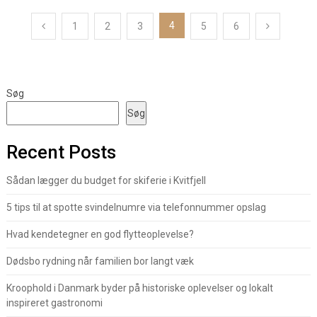
Indlægsinddeling
4
1
2
3
5
6
Søg
Søg
Recent Posts
Sådan lægger du budget for skiferie i Kvitfjell
5 tips til at spotte svindelnumre via telefonnummer opslag
Hvad kendetegner en god flytteoplevelse?
Dødsbo rydning når familien bor langt væk
Kroophold i Danmark byder på historiske oplevelser og lokalt
inspireret gastronomi