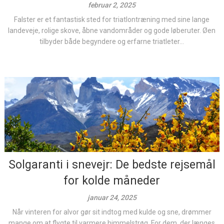
februar 2, 2025
Falster er et fantastisk sted for triatlontræning med sine lange
landeveje, rolige skove, åbne vandområder og gode løberuter. Øen
tilbyder både begyndere og erfarne triatleter...
Solgaranti i snevejr: De bedste rejsemål
for kolde måneder
januar 24, 2025
Når vinteren for alvor gør sit indtog med kulde og sne, drømmer
mange om at flygte til varmere himmelstrøg. For dem, der længes